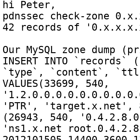
hi Peter,

pdnssec check-zone 0.x.
42 records of '0.x.x.x.
Our MySQL zone dump (pr
INSERT INTO `records` (
`type`, `content`, `ttl
VALUES(33699, 540, 
'1.2.0.0.0.0.0.0.0.0.0.
'PTR', 'target.x.net', 
(26943, 540, '0.4.2.8.0
'ns1.x.net root.0.4.2.8
2012101505 14400 3600 1